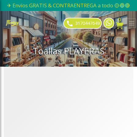
✈ Envíos GRATIS & CONTRAENTREGA a todo 🟡🔵🔴
ose slideout menu.
0
3170447649
Toallas PLAYERAS