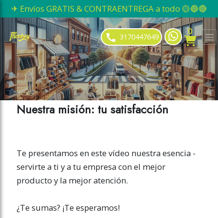
✈ Envíos GRATIS & CONTRAENTREGA a todo 🟡🔵🔴
ose slideout menu.
0
3170447649
Nuestra misión: tu satisfacción
Te presentamos en este vídeo nuestra esencia -
servirte a ti y a tu empresa con el mejor
producto y la mejor atención.
¿Te sumas? ¡Te esperamos!