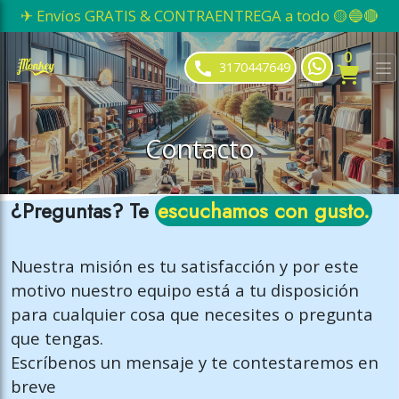
✈ Envíos GRATIS & CONTRAENTREGA a todo 🟡🔵🔴
ose slideout menu.
0
3170447649
Contacto
¿Preguntas? Te
escuchamos con gusto.
Nuestra misión es tu satisfacción y por este
motivo nuestro equipo está a tu disposición
para cualquier cosa que necesites o pregunta
que tengas.
Escríbenos un mensaje y te contestaremos en
breve