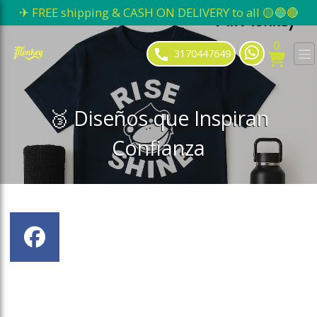
✈ FREE shipping & CASH ON DELIVERY to all 🟡🔵🔴
ose slideout menu.
0
3170447649
🥉 Diseños que Inspiran
Confianza